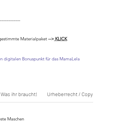
_________
bgestimmte Materialpaket
-->
KLICK
n digitalen Bonuspunkt für das MamaLela
Was ihr braucht!
Urheberrecht / Copyright
!! HINW
este Maschen