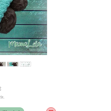
Preis
€
St.