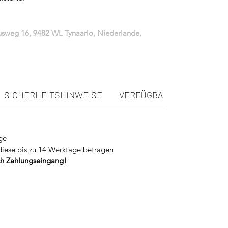
iusweg 16, 9482 WL Tynaarlo, Niederlande,
SICHERHEITSHINWEISE
VERFÜGBARKEIT
ge
diese bis zu 14 Werktage betragen
ach Zahlungseingang!