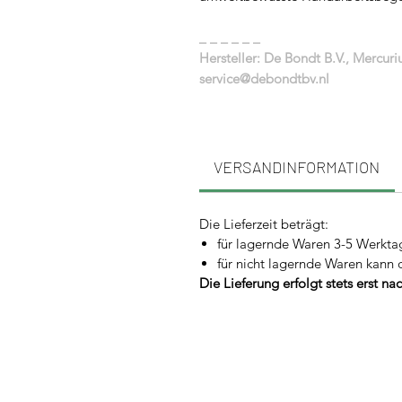
_ _ _ _ _ _
Hersteller: De Bondt B.V., Mercur
service@debondtbv.nl
VERSANDINFORMATION
Die Lieferzeit beträgt:
für lagernde Waren 3-5 Werkta
für nicht lagernde Waren kann 
Die Lieferung erfolgt stets erst n