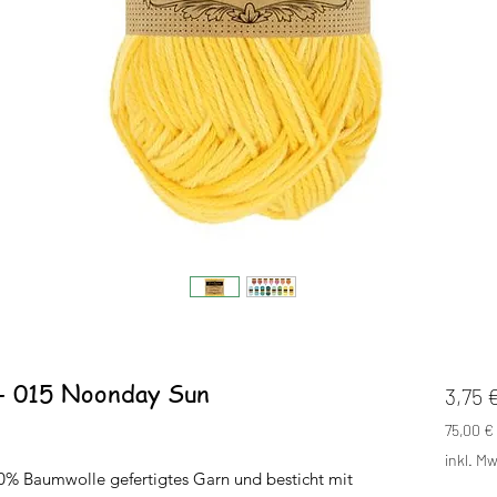
- 015 Noonday Sun
3,75 
75,00 €
75,00 €
inkl. Mw
pro
00% Baumwolle gefertigtes Garn und besticht mit
1