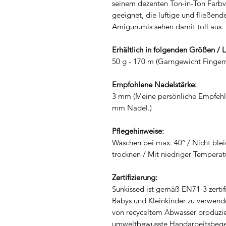
seinem dezenten Ton-in-Ton Farbver
geeignet, die luftige und fließen
Amigurumis sehen damit toll aus.
Erhältlich in folgenden Größen / 
50 g - 170 m (Garngewicht Fingerr
Empfohlene Nadelstärke:
3 mm (Meine persönliche Empfehlu
mm Nadel.)
Pflegehinweise:
Waschen bei max. 40° / Nicht blei
trocknen / Mit niedriger Temperat
Zertifizierung:
Sunkissed ist gemäß EN71-3 zertifi
Babys und Kleinkinder zu verwen
von recyceltem Abwasser produzie
umweltbewusste Handarbeitsbegei