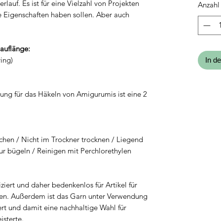
lauf. Es ist für eine Vielzahl von Projekten
Anzahl
Kilogr
de Eigenschaften haben sollen. Aber auch
Lauflänge:
ing)
In d
ng für das Häkeln von Amigurumis ist eine 2
chen / Nicht im Trockner trocknen / Liegend
ur bügeln / Reinigen mit Perchlorethylen
ziert und daher bedenkenlos für Artikel für
den. Außerdem ist das Garn unter Verwendung
rt und damit eine nachhaltige Wahl für
sterte.