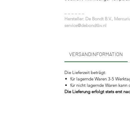
_ _ _ _ _ _
Hersteller: De Bondt B.V., Mercur
service@debondtbv.nl
VERSANDINFORMATION
Die Lieferzeit beträgt:
für lagernde Waren 3-5 Werkta
für nicht lagernde Waren kann 
Die Lieferung erfolgt stets erst n