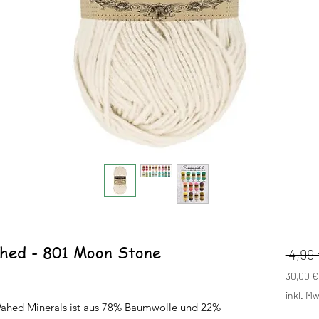
hed - 801 Moon Stone
 4,99 
30,00 €
30,00 €
inkl. Mw
pro
ahed Minerals ist aus 78% Baumwolle und 22%
1