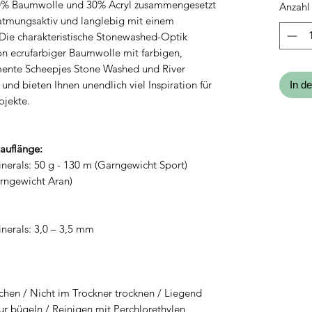
70% Baumwolle und 30% Acryl zusammengesetzt
Anzahl
Kilogr
atmungsaktiv und langlebig mit einem
Die charakteristische Stonewashed-Optik
on ecrufarbiger Baumwolle mit farbigen,
imente Scheepjes Stone Washed und River
d bieten Ihnen unendlich viel Inspiration für
In d
ojekte.
Lauflänge:
erals: 50 g - 130 m (Garngewicht Sport)
rngewicht Aran)
erals: 3,0 – 3,5 mm
chen / Nicht im Trockner trocknen / Liegend
ur bügeln / Reinigen mit Perchlorethylen