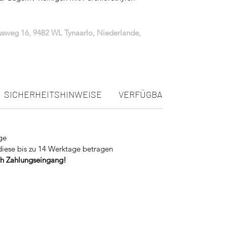
iusweg 16, 9482 WL Tynaarlo, Niederlande,
SICHERHEITSHINWEISE
VERFÜGBARKEIT
ge
diese bis zu 14 Werktage betragen
ach Zahlungseingang!