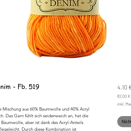
nim - Fb. 519
4,10 
82,00 €
82,00 €
inkl. Mw
pro
che Mischung aus 60% Baumwolle und 40% Acryl
1
ich. Das Garn fühlt sich seidenweich an, hat die
Kilogr
Nich
Baumwolle, aber ist dank des Acryl-Anteils
legeleicht. Durch diese Kombination ist