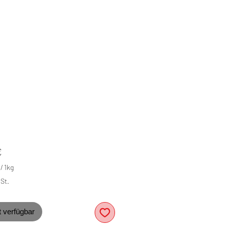
Preis
€
/
1kg
St.
amm
t verfügbar