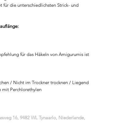
 für die unterschiedlichsten Strick- und
Lauflänge:
pfehlung für das Häkeln von Amigurumis ist
chen / Nicht im Trockner trocknen / Liegend
n mit Perchlorethylen
iusweg 16, 9482 WL Tynaarlo, Niederlande,