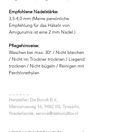
Empfohlene Nadelstärke:
3,5-4,0 mm (Meine persönliche
Empfehlung für das Häkeln von
Amigurumis ist eine 2 mm Nadel.)
Pflegehinweise:
Waschen bei max. 30° / Nicht bleichen
/ Nicht im Trockner trocknen / Liegend
trocknen / Nicht bügeln / Reinigen mit
Perchlorethylen
_ _ _ _ _ _
Hersteller: De Bondt B.V.,
Mercuriusweg 16, 9482 WL Tynaarlo,
Niederlande, service@debondtbv.nl