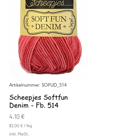
Artikelnummer: SOFUD_514
Scheepjes Softfun
Denim - Fb. 514
Preis
4,10 €
82,00 €
/
1kg
82,00 €
inkl. MwSt.