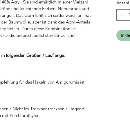
% Acryl. Sie sind erhältlich in einer Vielzahl
Anzahl
Kilogr
elltöne und leuchtende Farben, Neonfarben und
rungen. Das Garn fühlt sich seidenweich an, hat
der Baumwolle, aber ist dank des Acryl-Anteils
legeleicht. Durch diese Kombination ist
 für die unterschiedlichsten Strick- und
In d
en in folgenden Größen / Lauflänge:
pfehlung für das Häkeln von Amigurumis ist
chen / Nicht im Trockner trocknen / Liegend
n mit Perchlorethylen