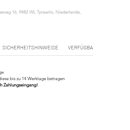
iusweg 16, 9482 WL Tynaarlo, Niederlande,
SICHERHEITSHINWEISE
VERFÜGBARKEIT
ge
diese bis zu 14 Werktage betragen
ach Zahlungseingang!