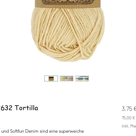
632 Tortilla
3,75 
75,00 €
75,00 €
inkl. Mw
pro
l und Softfun Denim sind eine superweiche
1