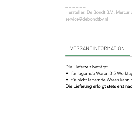
_ _ _ _ _ _
Hersteller: De Bondt B.V., Mercur
service@debondtbv.nl
VERSANDINFORMATION
Die Lieferzeit beträgt:
für lagernde Waren 3-5 Werkta
für nicht lagernde Waren kann 
Die Lieferung erfolgt stets erst n