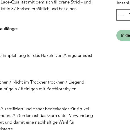
Lace-Qualität mit dem sich filigrane Strick- und
Anzahl
Gramm
ist in 87 Farben erhältlich und hat einen
Lauflänge:
In d
e Empfehlung für das Häkeln von Amigurumis ist
chen / Nicht im Trockner trocknen / Liegend
ur bügeln / Reinigen mit Perchlorethylen
 zertifiziert und daher bedenkenlos für Artikel
wenden. Außerdem ist das Garn unter Verwendung
rt und damit eine nachhaltige Wahl für
sterte.