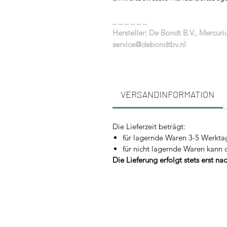
_ _ _ _ _ _
Hersteller: De Bondt B.V., Mercur
service@debondtbv.nl
VERSANDINFORMATION
Die Lieferzeit beträgt:
für lagernde Waren 3-5 Werkta
für nicht lagernde Waren kann 
Die Lieferung erfolgt stets erst n