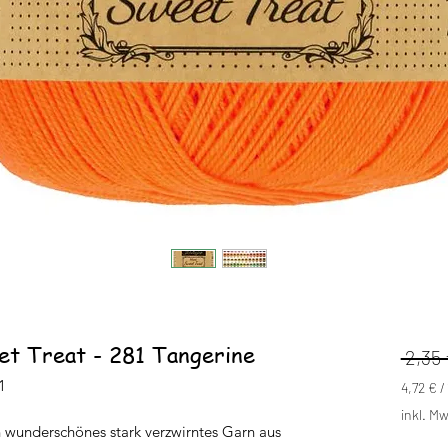
t Treat - 281 Tangerine
 2,35 
1
4,72 €
/
4,72 €
inkl. Mw
pro
n wunderschönes stark verzwirntes Garn aus
100