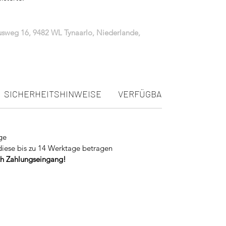
iusweg 16, 9482 WL Tynaarlo, Niederlande,
SICHERHEITSHINWEISE
VERFÜGBARKEIT
ge
diese bis zu 14 Werktage betragen
ach Zahlungseingang!