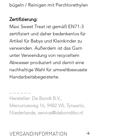
bügeln / Reinigen mit Perchlorethylen
Zertifizierung:
Maxi Sweet Treat ist gemäß EN71-3
zertifiziert und daher bedenkenlos für
Artikel für Babys und Kleinkinder zu
verwenden. Außerdem ist das Garn
unter Verwendung von recyceltem
Abwasser produziert und damit eine
nachhaltige Wahl für umweltbewusste
Handarbeitsbegeisterte.
_ _ _ _ _ _
Hersteller: De Bondt B.V.,
Mercuriusweg 16, 9482 WL Tynaarlo,
Niederlande, service@debondtbv.nl
VERSANDINFORMATION