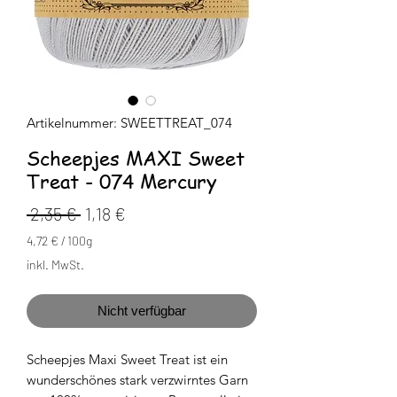
Artikelnummer: SWEETTREAT_074
Scheepjes MAXI Sweet
Treat - 074 Mercury
Standardpreis
Sale-
 2,35 € 
1,18 €
Preis
4,72 €
/
100g
4,72 €
inkl. MwSt.
pro
100
Gramm
Nicht verfügbar
Scheepjes Maxi Sweet Treat ist ein
wunderschönes stark verzwirntes Garn