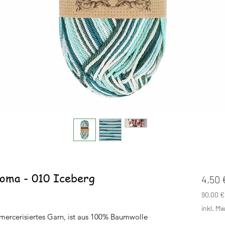
oma - 010 Iceberg
4,50 
90,00 €
90,00 €
inkl. Mw
pro
mercerisiertes Garn, ist aus 100% Baumwolle
1