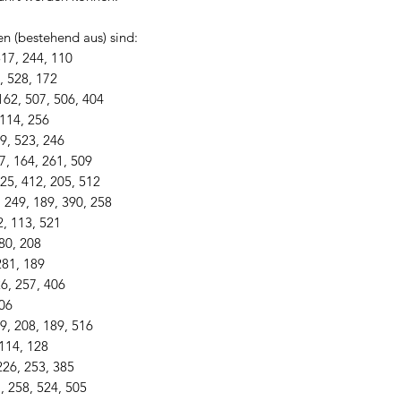
n (bestehend aus) sind:
517, 244, 110
, 528, 172
62, 507, 506, 404
 114, 256
9, 523, 246
7, 164, 261, 509
25, 412, 205, 512
, 249, 189, 390, 258
2, 113, 521
80, 208
281, 189
6, 257, 406
106
9, 208, 189, 516
 114, 128
226, 253, 385
, 258, 524, 505