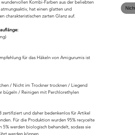
20 wundervollen Kombi-Farben aus der beliebten
Kilogr
Nich
t atmungsaktiv, hat einen glatten und
n charakteristischen zarten Glanz auf.
Lauflänge:
ing)
Empfehlung für das Häkeln von Amigurumis ist
chen / Nicht im Trockner trocknen / Liegend
r bügeln / Reinigen mit Perchlorethylen
rtifiziert und daher bedenkenlos für Artikel
enden. Für die Produktion wurden 95% recycelte
n 5% werden biologisch behandelt, sodass sie
führt werden können.