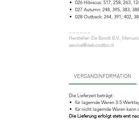
026 Hibiscus: 517, 258, 263, 12
027 Autumn: 248, 395, 383, 388
028 Outback: 244, 391, 402, 38
_ _ _ _ _ _
Hersteller: De Bondt B.V., Mercur
service@debondtbv.nl
VERSANDINFORMATION
Die Lieferzeit beträgt:
für lagernde Waren 3-5 Werkta
für nicht lagernde Waren kann 
Die Lieferung erfolgt stets erst n