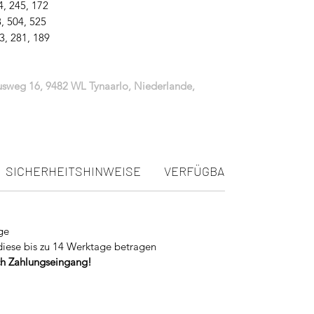
4, 245, 172
, 504, 525
3, 281, 189
iusweg 16, 9482 WL Tynaarlo, Niederlande,
SICHERHEITSHINWEISE
VERFÜGBARKEIT
ge
diese bis zu 14 Werktage betragen
ach Zahlungseingang!