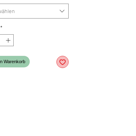
wählen
*
en Warenkorb