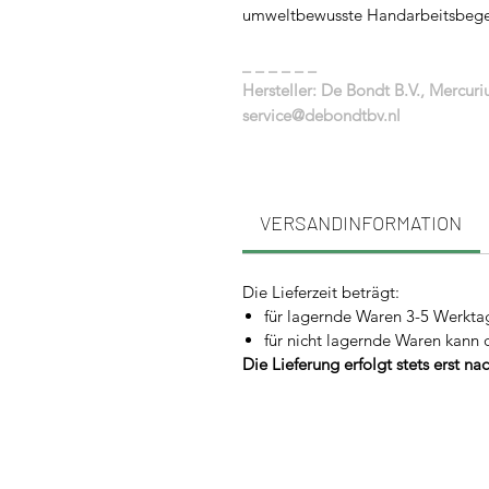
umweltbewusste Handarbeitsbegei
_ _ _ _ _ _
Hersteller: De Bondt B.V., Mercur
service@debondtbv.nl
VERSANDINFORMATION
Die Lieferzeit beträgt:
für lagernde Waren 3-5 Werkta
für nicht lagernde Waren kann 
Die Lieferung erfolgt stets erst n