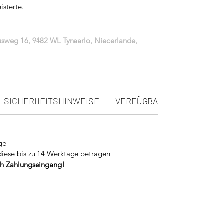
sterte.
iusweg 16, 9482 WL Tynaarlo, Niederlande,
SICHERHEITSHINWEISE
VERFÜGBARKEIT
ge
diese bis zu 14 Werktage betragen
ach Zahlungseingang!