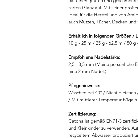
hat einen glatten und geschmeidig
zarten Glanz auf. Mit seiner groß
ideal für die Herstellung von Amig
auch Mützen, Tücher, Decken und 
Erhältlich in folgenden Größen / 
10 g - 25 m / 25 g - 62,5 m / 50 g
Empfohlene Nadelstärke:
2,5 - 3,5 mm (Meine persönliche 
eine 2 mm Nadel.)
Pflegehinweise:
Waschen bei 40° / Nicht bleichen 
/ Mit mittlerer Temperatur bügeln
Zertifizierung:
Catona ist gemäß EN71-3 zertifizi
und Kleinkinder zu verwenden. A
recyceltem Abwasser produziert u