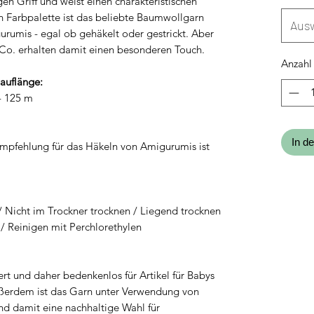
en Griff und weist einen charakteristischen
en Farbpalette ist das beliebte Baumwollgarn
Aus
urumis - egal ob gehäkelt oder gestrickt. Aber
Co. erhalten damit einen besonderen Touch.
Anzahl
Lauflänge:
 - 125 m
In d
Empfehlung für das Häkeln von Amigurumis ist
/ Nicht im Trockner trocknen / Liegend trocknen
 / Reinigen mit Perchlorethylen
ert und daher bedenkenlos für Artikel für Babys
ußerdem ist das Garn unter Verwendung von
nd damit eine nachhaltige Wahl für