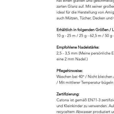
hat einen glatten und geschmeidig
zarten Glanz auf. Mit seiner groß
ideal für die Herstellung von Amig
auch Mützen, Tücher, Decken und 
Erhältlich in folgenden Größen / 
10 g - 25 m / 25 g - 62,5 m / 50 g
Empfohlene Nadelstärke:
2,5 - 3,5 mm (Meine persönliche 
eine 2 mm Nadel.)
Pflegehinweise:
Waschen bei 40° / Nicht bleichen 
/ Mit mittlerer Temperatur bügeln
Zertifizierung:
Catona ist gemäß EN71-3 zertifizi
und Kleinkinder zu verwenden. A
recyceltem Abwasser produziert u