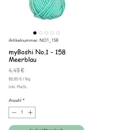
Artikelnummer: NO1_158
myBoshi No.1 - 158
Meerblau
Preis
4,49 €
89,80 €
/
1kg
89,80 €
inkl. MwSt.
pro
1
Anzahl
*
Kilogramm