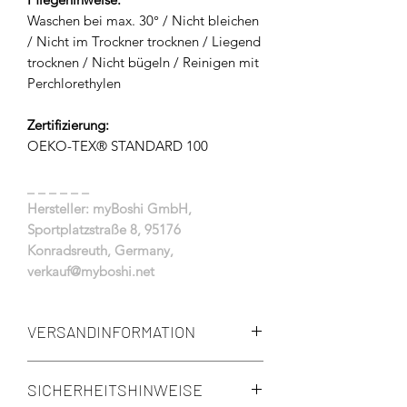
Waschen bei max. 30° / Nicht bleichen
/ Nicht im Trockner trocknen / Liegend
trocknen / Nicht bügeln / Reinigen mit
Perchlorethylen
Zertifizierung:
OEKO-TEX® STANDARD 100
_ _ _ _ _ _
Hersteller: myBoshi GmbH,
Sportplatzstraße 8, 95176
Konradsreuth, Germany,
verkauf@myboshi.net
VERSANDINFORMATION
Die Lieferzeit beträgt:
SICHERHEITSHINWEISE
für lagernde Waren 3-5 Werktage