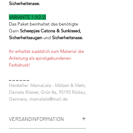
Sicherheitsnase.
VARIANTE 1 (V2-2)
Das Paket beinhaltet das benötigte
Garn
Scheepjes
Catona & Sunkissed,
Sicherheitsaugen
und
Sicherheitsnase.
Ihr erhaltet zusätzlich zum Material die
Anleitung als spiralgebundenen
Farbdruck!
_ _ _ _ _ _
Hersteller: MamaLela - Mützen & Mehr,
Daniela Rösner, Grün 8a, 95195 Röslau,
Germany, mamalela@mail.de
VERSANDINFORMATION
Die Lieferzeit beträgt: