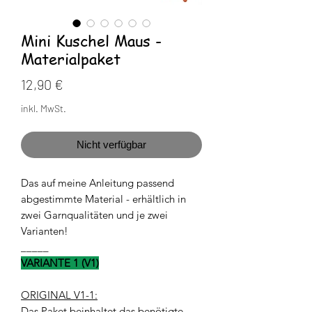
Mini Kuschel Maus -
Materialpaket
Preis
12,90 €
inkl. MwSt.
Nicht verfügbar
Das auf meine Anleitung passend
abgestimmte Material - erhältlich in
zwei Garnqualitäten und je zwei
Varianten!
_____
VARIANTE 1 (V1)
ORIGINAL V1-1:
Das Paket beinhaltet das benötigte