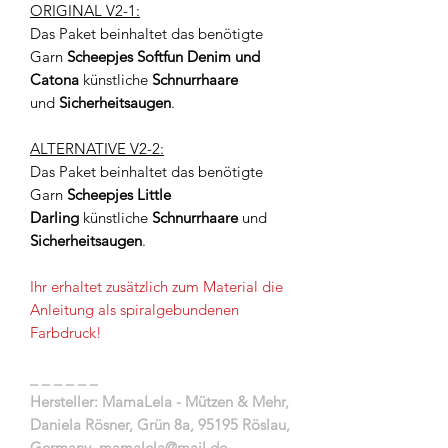
ORIGINAL V2-1:
Das Paket beinhaltet das benötigte
Garn
Scheepjes Softfun Denim und
Catona
künstliche
Schnurrhaare
und
Sicherheitsaugen
.
ALTERNATIVE V2-2:
Das Paket beinhaltet das benötigte
Garn
Scheepjes Little
Darling
künstliche
Schnurrhaare
und
Sicherheitsaugen
.
Ihr erhaltet zusätzlich zum Material die
Anleitung als spiralgebundenen
Farbdruck!
_ _ _ _ _ _
Hersteller: MamaLela - Mützen & Mehr,
Daniela Rösner, Grün 8a, 95195 Röslau,
Germany, mamalela@mail.de