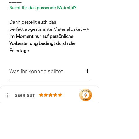
_____
Sucht ihr das passende Material?
Dann bestellt euch das
perfekt abgestimmte Materialpaket
-->
Im Moment nur auf persönliche
Vorbestellung bedingt durch die
Feiertage
Was ihr können solltet!
MagicRing
Was ihr braucht!
Luftmaschen / feste Maschen
SEHR GUT
halbe Stäbchen
GRUNDMATERIALIEN:
Zunahme/Abnahme
Urheberrecht / Copyright
2erHäkelnadel
Spiralrunden / ovale Runden
4,5er Häkelnadel
Erstveröffentlichung: ©2020 12 23 (Flat)
Baumwollgarn 125 m/50 g wie
!! HINWEISE !!
Catona von Scheepjes in
©
Alle Rechte dieser Anleitung liegen
der Farbe (Menge): 1x 110 Jet Black