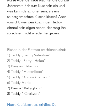
Kühle Abende, laue Nächte, die dunkle
Jahreszeit lädt zum Kuscheln ein und
was kann da schöner sein, als ein
selbstgemachtes Kuschelkissen? Aber
vorsicht, wer den kuschligen Teddy
einmal sein eigen nennt, der mag ihn
so schnell nicht wieder hergeben.
___
Bisher in der Flatrate erschienen sind:
1) Teddy „Be my Valentine“
2) Teddy „Party - Helau“
3) Bäriges Ostertrio
4) Teddy "Mutterliebe"
5) Teddy "Komm kuscheln"
6) Teddy Marie
7) Panda "Babyglück"
8) Teddy "Kürbiszeit"
Nach Kaufabschluss erhältst Du