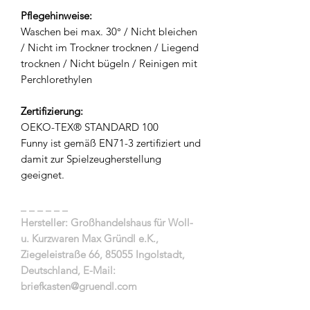
Pflegehinweise:
Waschen bei max. 30° / Nicht bleichen
/ Nicht im Trockner trocknen / Liegend
trocknen / Nicht bügeln / Reinigen mit
Perchlorethylen
Zertifizierung:
OEKO-TEX® STANDARD 100
Funny ist gemäß EN71-3 zertifiziert und
damit zur Spielzeugherstellung
geeignet.
_ _ _ _ _ _
Hersteller: Großhandelshaus für Woll-
u. Kurzwaren Max Gründl e.K.,
Ziegeleistraße 66, 85055 Ingolstadt,
Deutschland, E-Mail:
briefkasten@gruendl.com