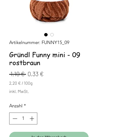
Artikelnummer: FUNNY15_09
Gründl Funny mini - 09
rostbraun
Standardpreis
Sale-
 1,10 € 
0,33 €
Preis
2,20 €
/
100g
2,20 €
inkl. MwSt.
pro
100
Anzahl
*
Gramm